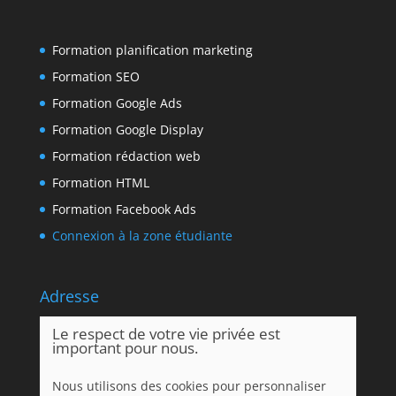
Formation planification marketing
Formation SEO
Formation Google Ads
Formation Google Display
Formation rédaction web
Formation HTML
Formation Facebook Ads
Connexion à la zone étudiante
Adresse
2065 Rue Parthenais #377B
Le respect de votre vie privée est
Montréal (Québec) H2K 3T1
important pour nous.
CANADA
Nous utilisons des cookies pour personnaliser