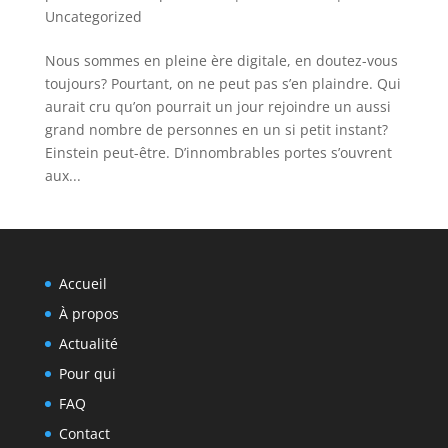
Uncategorized
Nous sommes en pleine ère digitale, en doutez-vous
toujours? Pourtant, on ne peut pas s’en plaindre. Qui
aurait cru qu’on pourrait un jour rejoindre un aussi
grand nombre de personnes en un si petit instant?
Einstein peut-être. D’innombrables portes s’ouvrent
aux...
Accueil
À propos
Actualité
Pour qui
FAQ
Contact