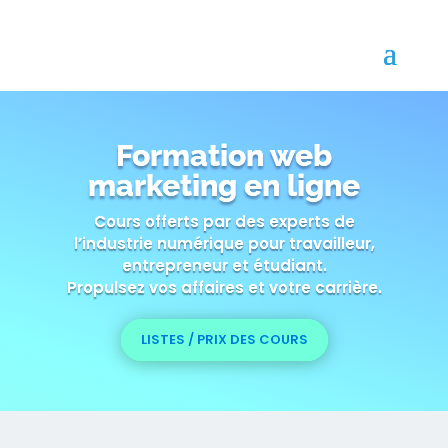
Formation web
marketing en ligne
Cours offerts par des experts de
l’industrie numérique pour travailleur,
entrepreneur et étudiant.
Propulsez vos affaires et votre carrière.
LISTES / PRIX DES COURS