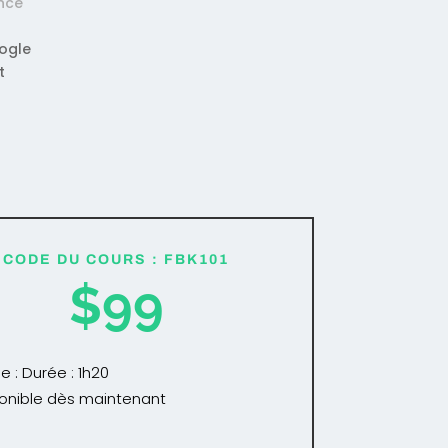
ence
oogle
t
CODE DU COURS : FBK101
$99
e : Durée : 1h20
onible dès maintenant