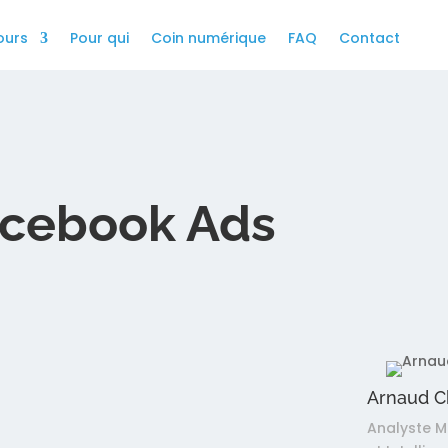
ours
Pour qui
Coin numérique
FAQ
Contact
acebook Ads
Votre
 Facebook Ads
Arnaud 
Analyste M