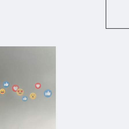
ook par la démonstration d’un exemple
Bénéfices
Connaître les meilleure
d’utilisation d’images à
Connaître les meilleures
d’une campagne de pub
Devenir autonome dans l
campagnes
Une certification d’atte
agence réputée en marke