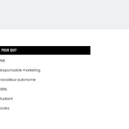
POUR QUI?
PME
Responsable marketing
Travailleur autonome
OBNL
Étudiant
Écoles