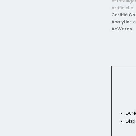
et Intellig
Artificielle
Certifié G
Analytics e
AdWords
book Ads vous
Facebook
dustrie du marketing numérique
Duré
ues dépendamment de vos objectifs de
Disp
 nombreux types d’annonces offerts par