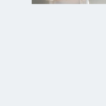
Déroulement du co
Le cours de Facebook est composé d
L’étudiant peut avancer dans le cou
L’étudiant peut en tout temps transm
A qui ce cours est-il
destiné?
Tout simplement à tous ceux qui poss