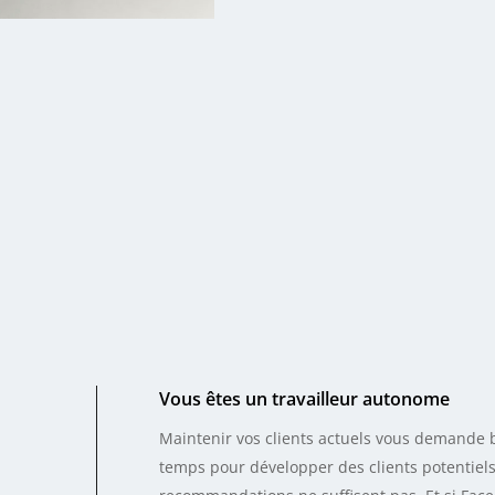
urs
’une vidéo de formation en ligne qui englobe Facebook 101 e
rs selon son échéancier.
ettre par courriel des questions au professeur attitré.
Vous êtes un travailleur autonome
Maintenir vos clients actuels vous demande 
temps pour développer des clients potentiels?
èdent