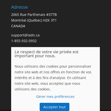
Adresse
2065 Rue Parthenais #377B
Montréal (Québec) H2K 3T1
CANADA
support@ladn.ca
1-855-932-0932
Le respect de votre vie privée est
important pour nous.
Nous utilisons des cookies pour personnaliser
notre site web et nos offres en fonction de vos
intérêts et à des fins d'analyse. En utilisant
notre site web, vous acceptez que nous
utilisions des cookies.
Gérer mes préférences
Accepter tout