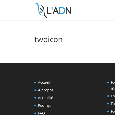
twoicon
Accueil
Fo
ma
À propos
Fo
Actualité
Fo
Pour qui
Fo
FAQ