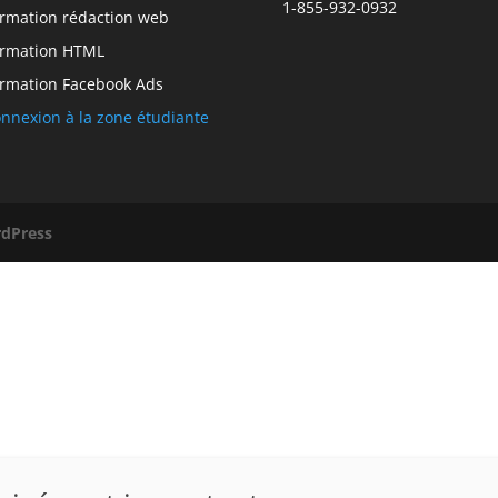
1-855-932-0932
rmation rédaction web
rmation HTML
rmation Facebook Ads
nnexion à la zone étudiante
dPress