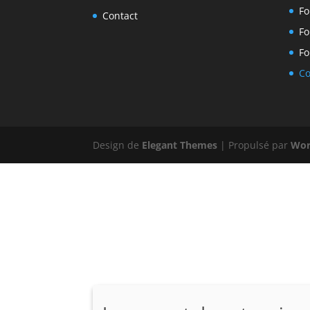
Fo
Contact
Fo
Fo
Co
Design de
Elegant Themes
| Propulsé par
Wor