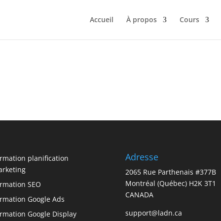
Accueil
À propos
Cours
Adresse
rmation planification
rketing
2065 Rue Parthenais #377B
Montréal (Québec) H2K 3T1
rmation SEO
CANADA
rmation Google Ads
support@ladn.ca
rmation Google Display